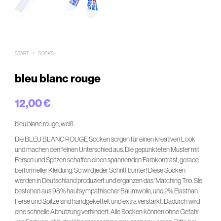
START
/
SOCKS
bleu blanc rouge
12,00
€
bleu blanc rouge, weiß.
Die BLEU BLANC ROUGE Socken sorgen für einen kreativen Look
und machen den feinen Unterschied aus. Die gepunkteten Muster mit
Fersen und Spitzen schaffen einen spannenden Farbkontrast, gerade
bei formeller Kleidung. So wird jeder Schritt bunter! Diese Socken
werden in Deutschland produziert und ergänzen das 'Matching Trio. Sie
bestehen aus 98% hautsympathischer Baumwolle, und 2% Elasthan.
Ferse und Spitze sind handgekettelt und extra verstärkt. Dadurch wird
eine schnelle Abnutzung verhindert. Alle Socken können ohne Gefahr