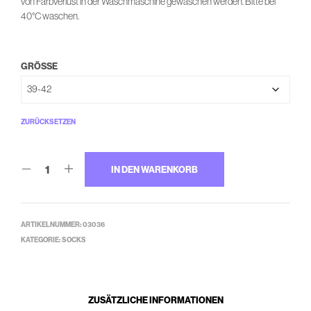
von Farbverlust in der Waschmaschine gewaschen werden. Bitte bei
40°C waschen.
GRÖSSE
ZURÜCKSETZEN
IN DEN WARENKORB
ARTIKELNUMMER:
03036
KATEGORIE:
SOCKS
ZUSÄTZLICHE INFORMATIONEN