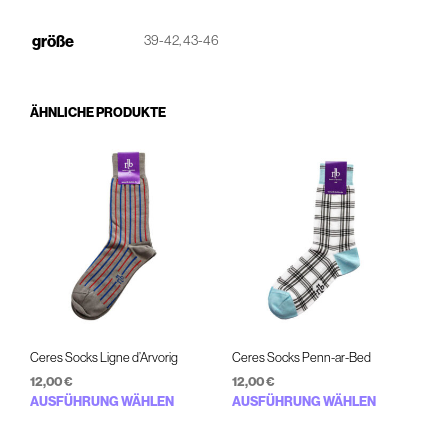
größe
39-42, 43-46
ÄHNLICHE PRODUKTE
Ceres Socks Ligne d’Arvorig
Ceres Socks Penn-ar-Bed
12,00
€
12,00
€
Dieses
Diese
AUSFÜHRUNG WÄHLEN
AUSFÜHRUNG WÄHLEN
Produkt
Prod
weist
weist