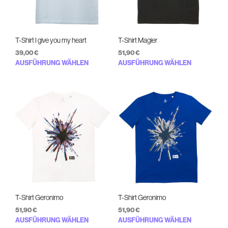
auf
auf
der
der
Produktseite
Produ
gewählt
gewä
T-Shirt I give you my heart
T-Shirt Magier
werden
werd
39,00
€
51,90
€
Dieses
Diese
AUSFÜHRUNG WÄHLEN
AUSFÜHRUNG WÄHLEN
Produkt
Prod
weist
weist
mehrere
mehr
Varianten
Varia
auf.
auf.
Die
Die
Optionen
Opti
können
könn
auf
auf
der
der
Produktseite
Produ
gewählt
gewä
T-Shirt Geronimo
T-Shirt Geronimo
werden
werd
51,90
€
51,90
€
Dieses
Diese
AUSFÜHRUNG WÄHLEN
AUSFÜHRUNG WÄHLEN