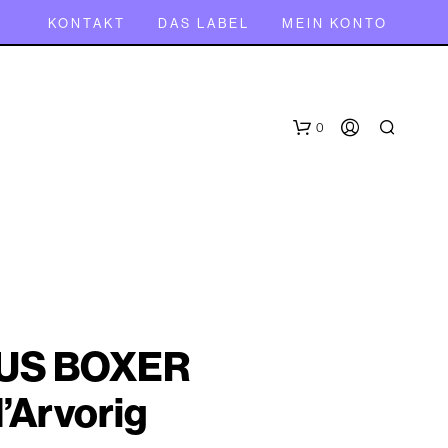
KONTAKT
DAS LABEL
MEIN KONTO
0
US BOXER
E
S
d’Arvorig
B
E
F