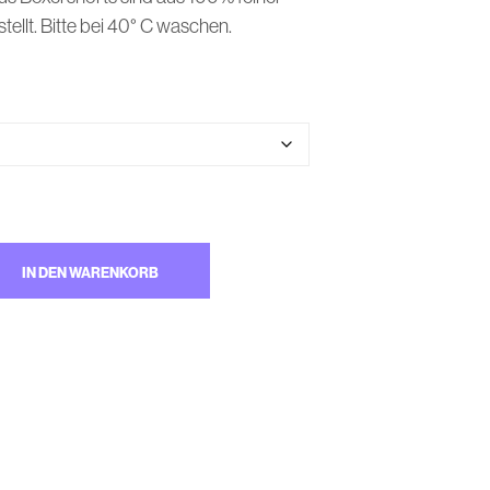
M
ellt. Bitte bei 40° C waschen.
W
A
R
E
N
K
O
R
B
.
IN DEN WARENKORB