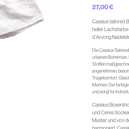
27,00
€
Cassius tailored 
heller Lachsfarbe
d'Arvorig Nadels
Die Cassius Tailored
urbanen Bohemian. 
Stoffen maßgeschnei
angenehmen, besond
Tragekomfort. Gleich
Mannes. Der farbige
und sorgt für Individ
Cassius Boxersho
und Ceres Socken 
Muster und von de
harmoniert. Cassi