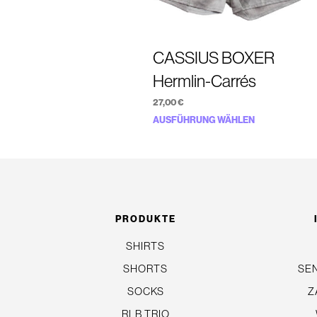
CASSIUS BOXER
Hermlin-Carrés
27,00
€
Dieses
AUSFÜHRUNG WÄHLEN
Produkt
weist
mehrere
Varianten
auf.
PRODUKTE
Die
SHIRTS
Optionen
SHORTS
SE
können
auf
SOCKS
Z
der
RLB TRIO