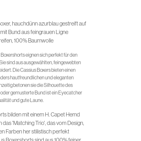
I
N
D
E
Boxer, hauchdünn azurblau gestreift auf
N
 mit Bund aus feingrauen Ligne
S
treifen, 100% Baumwolle
I
C
H
 Boxershorts eignen sich perfekt für den
K
Sie sind aus ausgewählten, feingewebten
E
dert. Die Cassius Boxers bieten einen
I
N
ers hautfreundlichen und eleganten
E
zeitig betonen sie die Silhouette des
P
 oder gemusterte Bund ist ein Eyecatcher
R
ualität und gute Laune.
O
D
U
rts bilden mit einem H. Capet Hemd
K
das 'Matching Trio', das vom Design,
T
E
n Farben her stilistisch perfekt
I
us Boxershorts sind aus 100% feiner