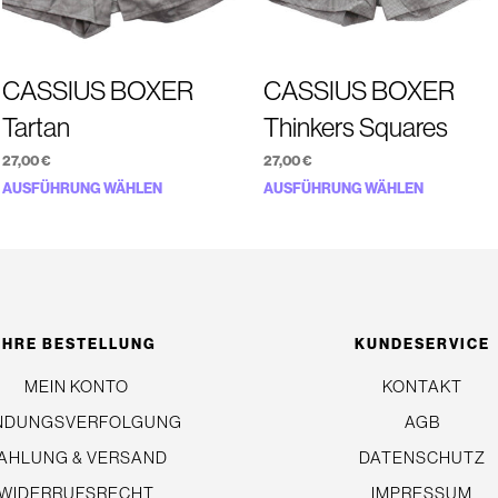
CASSIUS BOXER
CASSIUS BOXER
Tartan
Thinkers Squares
27,00
€
27,00
€
Dieses
Dieses
AUSFÜHRUNG WÄHLEN
AUSFÜHRUNG WÄHLEN
Produkt
Produkt
weist
weist
mehrere
mehrere
Varianten
Variante
auf.
auf.
IHRE BESTELLUNG
KUNDESERVICE
Die
Die
MEIN KONTO
KONTAKT
Optionen
Optionen
NDUNGSVERFOLGUNG
AGB
können
können
auf
auf
AHLUNG & VERSAND
DATENSCHUTZ
der
der
WIDERRUFSRECHT
IMPRESSUM