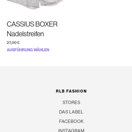
CASSIUS BOXER
Nadelstreifen
27,00
€
Dieses
AUSFÜHRUNG WÄHLEN
Produkt
weist
mehrere
n
Varianten
auf.
RLB FASHION
Die
STORES
Optionen
DAS LABEL
können
auf
FACEBOOK
der
INSTAGRAM