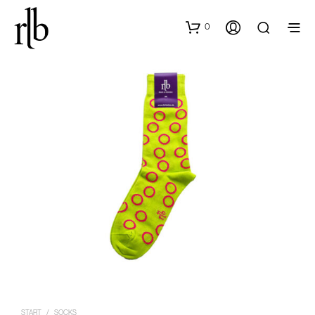
0
START
/
SOCKS