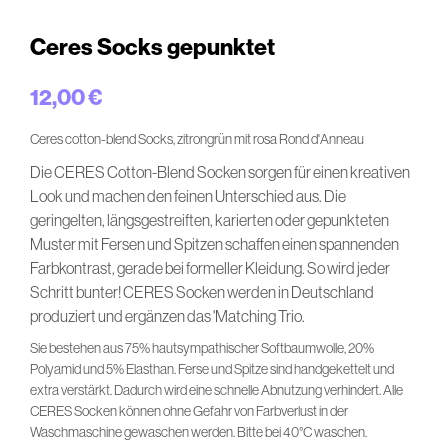
Ceres Socks gepunktet
12,00
€
Ceres cotton-blend Socks, zitrongrün mit rosa Rond d'Anneau
Die CERES Cotton-Blend Socken sorgen für einen kreativen
Look und machen den feinen Unterschied aus. Die
geringelten, längsgestreiften, karierten oder gepunkteten
Muster mit Fersen und Spitzen schaffen einen spannenden
Farbkontrast, gerade bei formeller Kleidung. So wird jeder
Schritt bunter! CERES Socken werden in Deutschland
produziert und ergänzen das 'Matching Trio.
Sie bestehen aus 75% hautsympathischer Softbaumwolle, 20%
Polyamid und 5% Elasthan. Ferse und Spitze sind handgekettelt und
extra verstärkt. Dadurch wird eine schnelle Abnutzung verhindert. Alle
CERES Socken können ohne Gefahr von Farbverlust in der
Waschmaschine gewaschen werden. Bitte bei 40°C waschen.