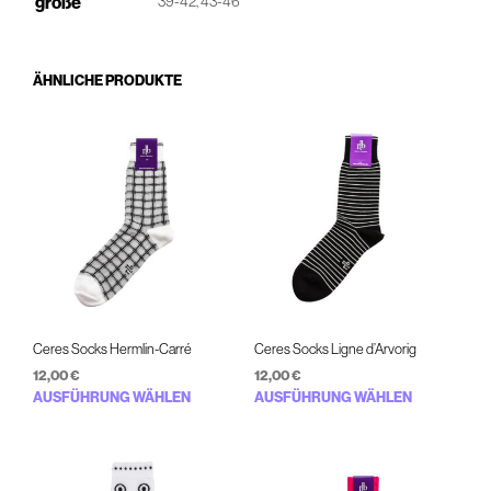
größe
39-42, 43-46
ÄHNLICHE PRODUKTE
Ceres Socks Hermlin-Carré
Ceres Socks Ligne d’Arvorig
12,00
€
12,00
€
Dieses
Diese
AUSFÜHRUNG WÄHLEN
AUSFÜHRUNG WÄHLEN
Produkt
Prod
weist
weist
mehrere
mehr
Varianten
Varia