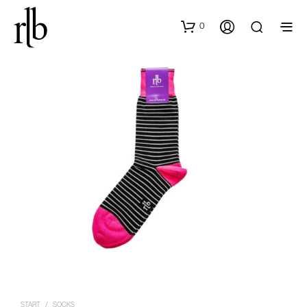
0
START
/
SOCKS