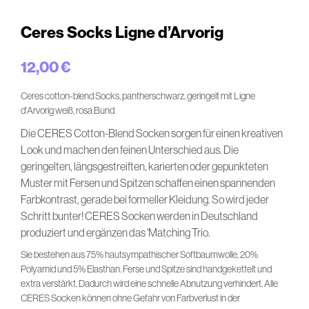
Ceres Socks Ligne d’Arvorig
12,00
€
Ceres cotton-blend Socks, pantherschwarz, geringelt mit Ligne
d'Arvorig weiß, rosa Bund
Die CERES Cotton-Blend Socken sorgen für einen kreativen
Look und machen den feinen Unterschied aus. Die
geringelten, längsgestreiften, karierten oder gepunkteten
Muster mit Fersen und Spitzen schaffen einen spannenden
Farbkontrast, gerade bei formeller Kleidung. So wird jeder
Schritt bunter! CERES Socken werden in Deutschland
produziert und ergänzen das 'Matching Trio.
Sie bestehen aus 75% hautsympathischer Softbaumwolle, 20%
Polyamid und 5% Elasthan. Ferse und Spitze sind handgekettelt und
extra verstärkt. Dadurch wird eine schnelle Abnutzung verhindert. Alle
CERES Socken können ohne Gefahr von Farbverlust in der