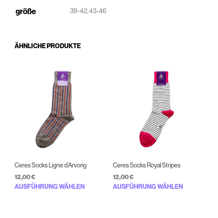
größe
39-42, 43-46
ÄHNLICHE PRODUKTE
Ceres Socks Ligne d’Arvorig
Ceres Socks Royal Stripes
12,00
€
12,00
€
Dieses
Diese
AUSFÜHRUNG WÄHLEN
AUSFÜHRUNG WÄHLEN
Produkt
Prod
weist
weist
mehrere
mehr