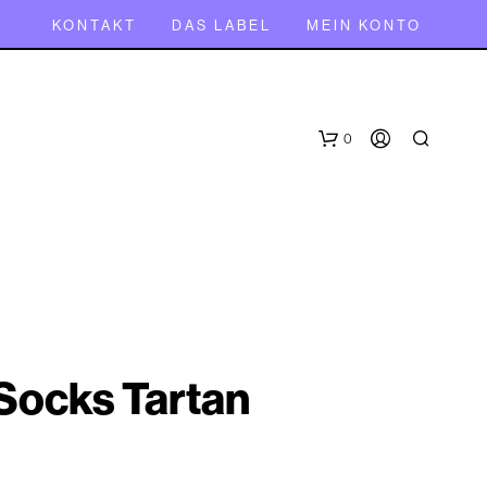
KONTAKT
DAS LABEL
MEIN KONTO
0
Socks Tartan
E
S
B
E
F