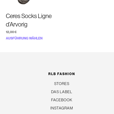
Ceres Socks Ligne
d’Arvorig
12,00
€
Dieses
AUSFÜHRUNG WÄHLEN
Produkt
weist
n
mehrere
Varianten
auf.
RLB FASHION
Die
STORES
Optionen
DAS LABEL
können
auf
FACEBOOK
eite
der
INSTAGRAM
Produktseite