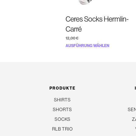
Ceres Socks Hermlin-
Carré
12,00
€
Dieses
AUSFÜHRUNG WÄHLEN
Produkt
weist
mehrere
Varianten
auf.
PRODUKTE
Die
SHIRTS
Optionen
SHORTS
SE
können
auf
SOCKS
Z
der
RLB TRIO
Produktseit