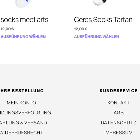
socks meet arts
Ceres Socks Tartan
12,00
€
12,00
€
Dieses
Dieses
AUSFÜHRUNG WÄHLEN
AUSFÜHRUNG WÄHLEN
Produkt
Produkt
weist
weist
mehrere
mehrere
Varianten
Variante
auf.
auf.
Die
Die
IHRE BESTELLUNG
KUNDESERVICE
Optionen
Optionen
MEIN KONTO
können
KONTAKT
können
auf
auf
NDUNGSVERFOLGUNG
AGB
der
der
AHLUNG & VERSAND
DATENSCHUTZ
Produktseite
Produkts
WIDERRUFSRECHT
IMPRESSUM
gewählt
gewählt
e