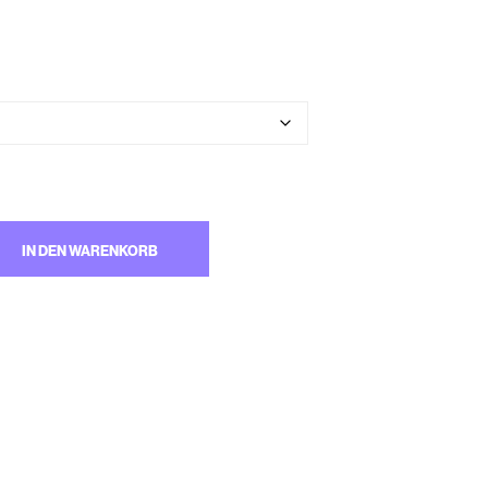
M
W
A
R
E
N
K
O
R
B
.
IN DEN WARENKORB