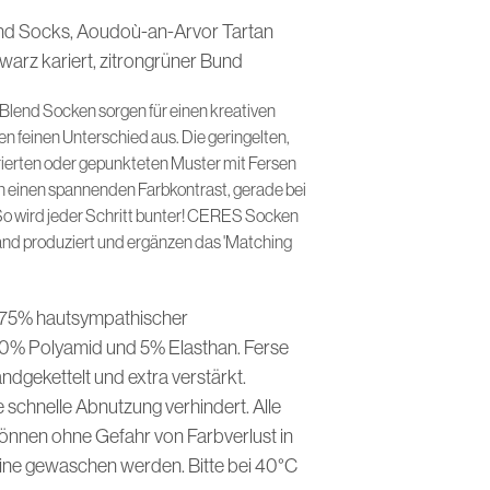
I
nd Socks, Aoudoù-an-Arvor Tartan
N
D
warz kariert, zitrongrüner Bund
E
N
lend Socken sorgen für einen kreativen
S
 feinen Unterschied aus. Die geringelten,
I
C
arierten oder gepunkteten Muster mit Fersen
H
n einen spannenden Farbkontrast, gerade bei
K
 So wird jeder Schritt bunter! CERES Socken
E
nd produziert und ergänzen das 'Matching
I
N
E
P
 75% hautsympathischer
R
0% Polyamid und 5% Elasthan. Ferse
O
D
ndgekettelt und extra verstärkt.
U
 schnelle Abnutzung verhindert. Alle
K
T
nen ohne Gefahr von Farbverlust in
E
ne gewaschen werden. Bitte bei 40°C
I