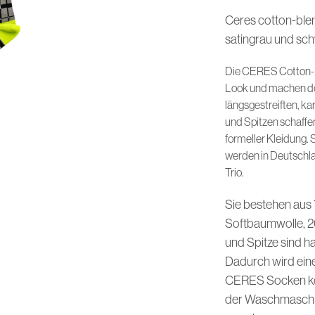
Ceres cotton-ble
satingrau und sch
Die CERES Cotton-B
Look und machen den
längsgestreiften, k
und Spitzen schaffe
formeller Kleidung.
werden in Deutschla
Trio.
Sie bestehen aus
Softbaumwolle, 2
und Spitze sind ha
Dadurch wird eine
CERES Socken kön
der Waschmaschi