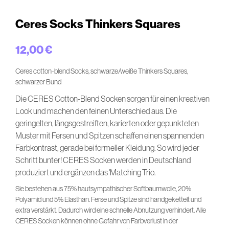
Ceres Socks Thinkers Squares
12,00
€
Ceres cotton-blend Socks, schwarze/weiße Thinkers Squares,
schwarzer Bund
Die CERES Cotton-Blend Socken sorgen für einen kreativen
Look und machen den feinen Unterschied aus. Die
geringelten, längsgestreiften, karierten oder gepunkteten
Muster mit Fersen und Spitzen schaffen einen spannenden
Farbkontrast, gerade bei formeller Kleidung. So wird jeder
Schritt bunter! CERES Socken werden in Deutschland
produziert und ergänzen das 'Matching Trio.
Sie bestehen aus 75% hautsympathischer Softbaumwolle, 20%
Polyamid und 5% Elasthan. Ferse und Spitze sind handgekettelt und
extra verstärkt. Dadurch wird eine schnelle Abnutzung verhindert. Alle
CERES Socken können ohne Gefahr von Farbverlust in der