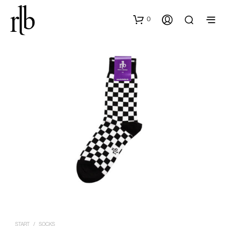
0
START
/
SOCKS