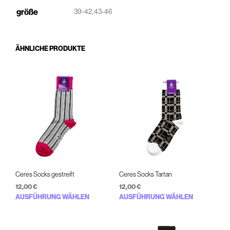
größe
39-42, 43-46
ÄHNLICHE PRODUKTE
Ceres Socks gestreift
Ceres Socks Tartan
12,00
€
12,00
€
Dieses
Diese
AUSFÜHRUNG WÄHLEN
AUSFÜHRUNG WÄHLEN
Produkt
Prod
weist
weist
mehrere
mehr