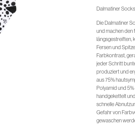
Dalmatiner Socks,
Die Dalmatiner So
und machen den fe
längsgestreiften,
Fersen und Spitz
Farbkontrast, ger
jeder Schritt bun
produziert und er
aus 75% hautsym
Polyamid und 5% E
handgekettelt und
schnelle Abnutzu
Gefahr von Farbv
gewaschen werden