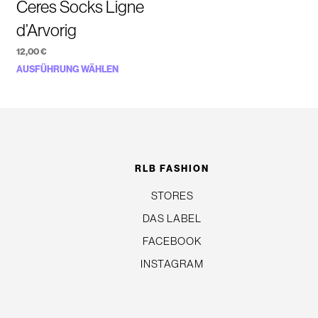
Ceres Socks Ligne
d’Arvorig
12,00
€
Dieses
AUSFÜHRUNG WÄHLEN
Produkt
weist
mehrere
n
Varianten
auf.
RLB FASHION
Die
STORES
Optionen
DAS LABEL
können
auf
FACEBOOK
der
INSTAGRAM
eite
Produktseite
gewählt
werden