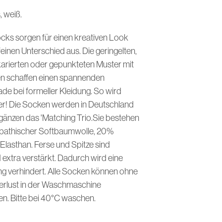
I
 weiß.
N
D
E
cks sorgen für einen kreativen Look
N
inen Unterschied aus. Die geringelten,
S
 karierten oder gepunkteten Muster mit
I
C
en schaffen einen spannenden
H
ade bei formeller Kleidung. So wird
K
E
ter! Die Socken werden in Deutschland
I
gänzen das 'Matching Trio.Sie bestehen
N
E
pathischer Softbaumwolle, 20%
P
lasthan. Ferse und Spitze sind
R
 extra verstärkt. Dadurch wird eine
O
D
ng verhindert. Alle Socken können ohne
U
erlust in der Waschmaschine
K
T
. Bitte bei 40°C waschen.
E
I