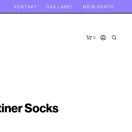
KONTAKT
DAS LABEL
MEIN KONTO
0
iner Socks
E
S
B
E
F