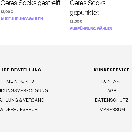
Ceres Socks gestreift
Ceres Socks
gepunktet
12,00
€
Dieses
AUSFÜHRUNG WÄHLEN
12,00
€
Produkt
Dieses
AUSFÜHRUNG WÄHLEN
weist
Produkt
mehrere
weist
Varianten
mehrere
auf.
Variante
Die
auf.
IHRE BESTELLUNG
KUNDESERVICE
Optionen
Die
MEIN KONTO
können
KONTAKT
Optionen
auf
NDUNGSVERFOLGUNG
AGB
können
der
auf
AHLUNG & VERSAND
DATENSCHUTZ
Produktseite
der
WIDERRUFSRECHT
IMPRESSUM
gewählt
e
Produkts
werden
gewählt
werden