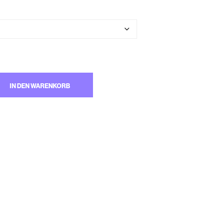
M
W
A
R
E
N
K
O
R
B
IN DEN WARENKORB
.