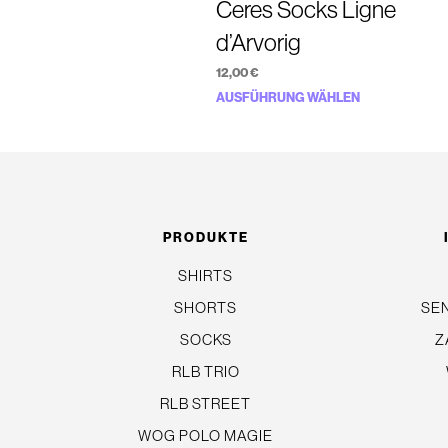
Ceres Socks Ligne
d’Arvorig
12,00
€
Dieses
AUSFÜHRUNG WÄHLEN
Produkt
weist
mehrere
Varianten
auf.
PRODUKTE
Die
SHIRTS
Optionen
SHORTS
SE
können
auf
SOCKS
Z
der
RLB TRIO
Produktseit
RLB STREET
gewählt
WOG POLO MAGIE
werden