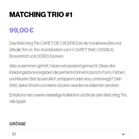
MATCHING TRIO #1
99,00
€
Das Matching Trio CAPET DE CACERES ist die modebewußte und
stilvolle Ton-in-Ton-Kombination von H. CAPET Shirt, CASSIUS
Boxershort und CERES Socken.
Was zusammen gehört, haben wir passend gemacht. Diese drei
Kleidungsstücke ergeben die perfekte Einheit in puncto Form, Farben
und Muster. Bist du beruflich, entspannt oder sexy unterwegs? Dein
Shirt, deine Shorts und deine Socken werden es stilsicher verraten.
Entdecke hier unsere vielseitige Kollektion und finde dein Matching Trio.
Viel Spaß!
GRÖSSE