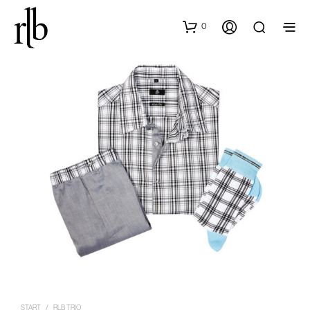
0
START
/
RLB TRIO