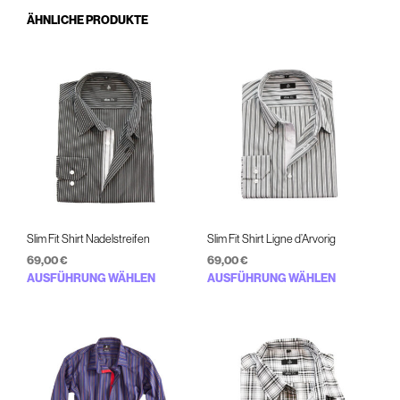
ÄHNLICHE PRODUKTE
Slim Fit Shirt Nadelstreifen
Slim Fit Shirt Ligne d’Arvorig
69,00
€
69,00
€
Dieses
Diese
AUSFÜHRUNG WÄHLEN
AUSFÜHRUNG WÄHLEN
Produkt
Prod
weist
weist
mehrere
mehr
Varianten
Varia
auf.
auf.
Die
Die