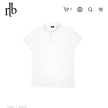
0
START
/
SHIRTS