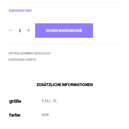
ZURÜCKSETZEN
IN DEN WARENKORB
ARTIKELNUMMER:
WOG P0007
KATEGORIE:
SHIRTS
ZUSÄTZLICHE INFORMATIONEN
größe
S, M, L, XL
farbe
weiß