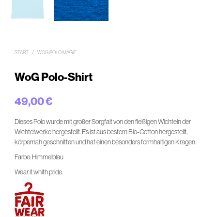
START
/
WOG POLO MAGIE
WoG Polo-Shirt
49,00
€
Dieses Polo wurde mit großer Sorgfalt von den fleißigen Wichteln der
Wichtelwerke hergestellt. Es ist aus bestem Bio-Cotton hergestellt,
körpernah geschnitten und hat einen besonders formhaltigen Kragen.
Farbe: Himmelblau
Wear it whith pride.