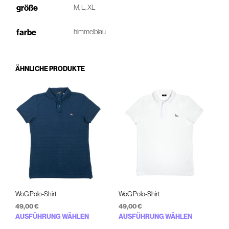
größe
M, L, XL
farbe
himmelblau
ÄHNLICHE PRODUKTE
WoG Polo-Shirt
WoG Polo-Shirt
49,00
€
49,00
€
Dieses
Diese
AUSFÜHRUNG WÄHLEN
AUSFÜHRUNG WÄHLEN
Produkt
Prod