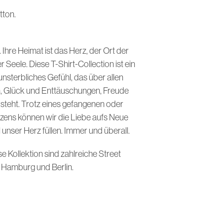
I
tton.
N
D
E
N
. Ihre Heimat ist das Herz, der Ort der
S
Seele. Diese T-Shirt-Collection ist ein
I
C
unsterbliches Gefühl, das über allen
H
, Glück und Enttäuschungen, Freude
K
E
steht. Trotz eines gefangenen oder
I
ens können wir die Liebe aufs Neue
N
E
l unser Herz füllen. Immer und überall.
P
R
ese Kollektion sind zahlreiche Street
O
n Hamburg und Berlin.
D
U
K
T
E
I