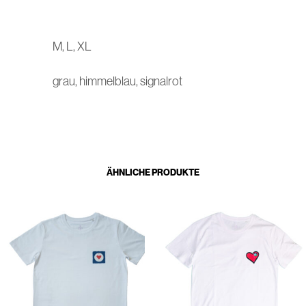
M, L, XL
grau, himmelblau, signalrot
ÄHNLICHE PRODUKTE