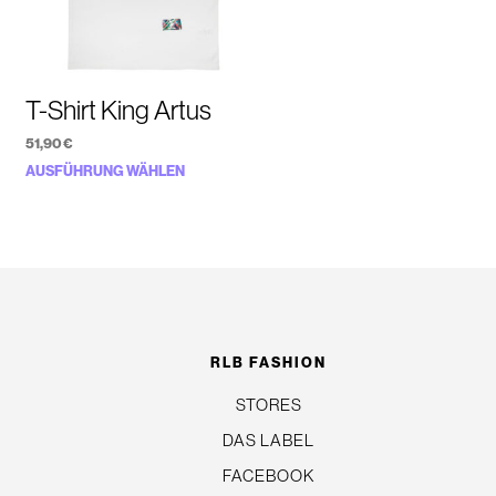
T-Shirt King Artus
51,90
€
Dieses
AUSFÜHRUNG WÄHLEN
Produkt
weist
mehrere
n
Varianten
auf.
Die
RLB FASHION
Optionen
können
STORES
auf
DAS LABEL
der
FACEBOOK