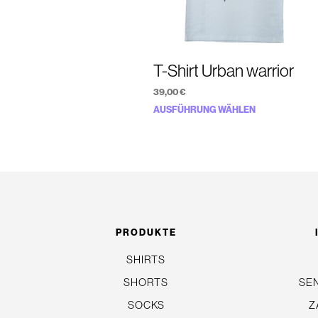
T-Shirt Urban warrior
39,00
€
Dieses
AUSFÜHRUNG WÄHLEN
Produkt
weist
mehrere
Varianten
auf.
Die
PRODUKTE
Optionen
SHIRTS
können
auf
SHORTS
SE
der
SOCKS
Z