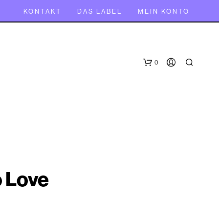
KONTAKT
DAS LABEL
MEIN KONTO
0
o Love
E
S
B
E
F