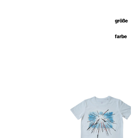
größe
farbe