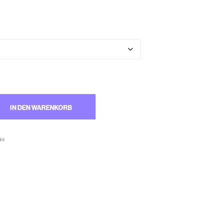
M
W
A
R
E
N
K
O
R
B
.
IN DEN WARENKORB
-1