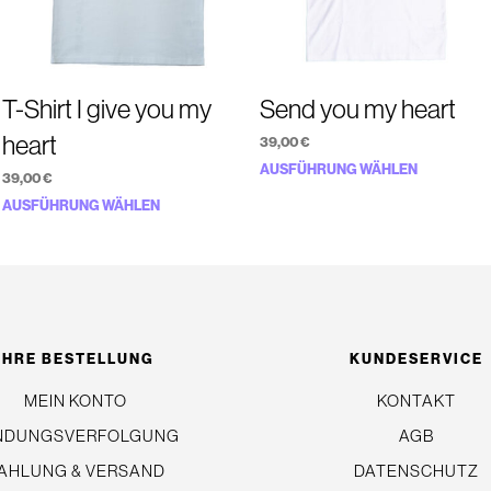
T-Shirt I give you my
Send you my heart
heart
39,00
€
Dieses
AUSFÜHRUNG WÄHLEN
39,00
€
Produkt
Dieses
AUSFÜHRUNG WÄHLEN
weist
Produkt
mehrere
weist
Variante
mehrere
auf.
Varianten
Die
auf.
IHRE BESTELLUNG
KUNDESERVICE
Optionen
Die
MEIN KONTO
KONTAKT
können
Optionen
auf
NDUNGSVERFOLGUNG
AGB
können
der
auf
AHLUNG & VERSAND
DATENSCHUTZ