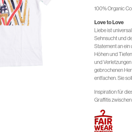
100% Organic Co
Love to Love
Liebe ist universal
Sehnsucht und der 
Statement an ein 
Höhen und Tiefen
und Verletzungen 
gebrochenen Herz
entfachen. Sie sol
Inspiration für di
Graffitis zwische