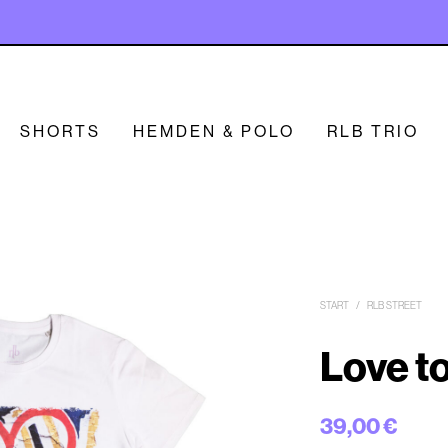
SHORTS
HEMDEN & POLO
RLB TRIO
START
/
RLB STREET
Love t
39,00
€