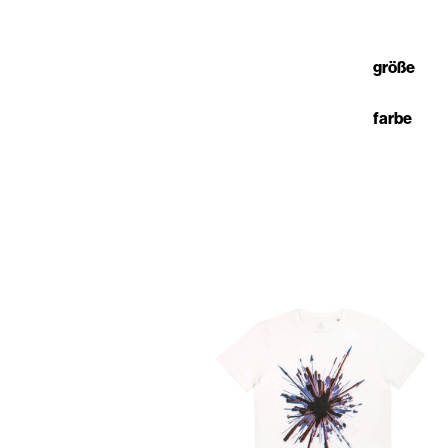
größe
farbe