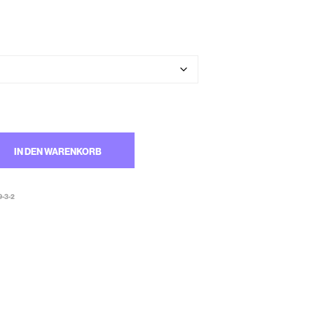
M
W
A
R
E
N
K
O
R
B
.
IN DEN WARENKORB
-3-2