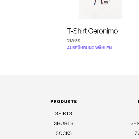
T-Shirt Geronimo
51,90
€
Dieses
AUSFÜHRUNG WÄHLEN
Produkt
weist
mehrere
Varianten
auf.
Die
PRODUKTE
Optionen
SHIRTS
können
auf
SHORTS
SE
der
SOCKS
Z