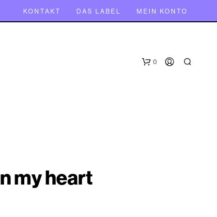
KONTAKT
DAS LABEL
MEIN KONTO
0
n my heart
E
S
B
E
F