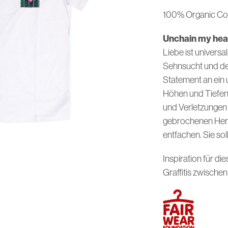
100% Organic Co
Unchain my hea
Liebe ist universal
Sehnsucht und der 
Statement an ein 
Höhen und Tiefen
und Verletzungen 
gebrochenen Herz
entfachen. Sie sol
Inspiration für di
Graffitis zwische