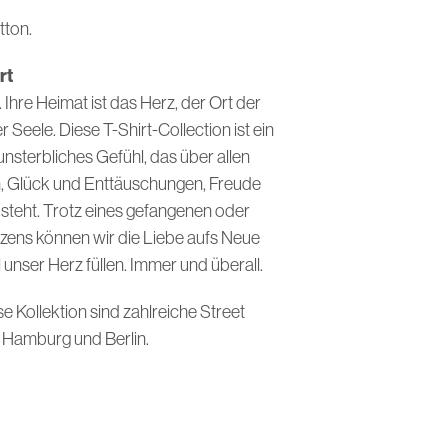
I
tton.
N
D
E
rt
N
. Ihre Heimat ist das Herz, der Ort der
S
Seele. Diese T-Shirt-Collection ist ein
I
C
unsterbliches Gefühl, das über allen
H
, Glück und Enttäuschungen, Freude
K
E
steht. Trotz eines gefangenen oder
I
ens können wir die Liebe aufs Neue
N
E
l unser Herz füllen. Immer und überall.
P
R
ese Kollektion sind zahlreiche Street
O
n Hamburg und Berlin.
D
U
K
T
E
I