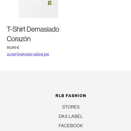
T-Shirt Demasiado
Corazón
51,90
€
Dieses
AUSFÜHRUNG WÄHLEN
Produkt
weist
n
mehrere
Varianten
auf.
RLB FASHION
Die
STORES
Optionen
DAS LABEL
können
auf
FACEBOOK