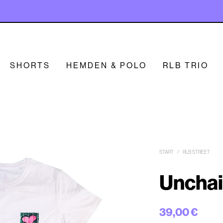
SHORTS
HEMDEN & POLO
RLB TRIO
START
/
RLB STREET
Unchai
39,00
€