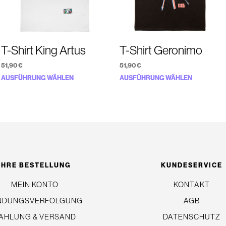
T-Shirt King Artus
T-Shirt Geronimo
51,90
€
51,90
€
Dieses
Dieses
AUSFÜHRUNG WÄHLEN
AUSFÜHRUNG WÄHLEN
Produkt
Produkt
weist
weist
mehrere
mehrere
Varianten
Variante
auf.
auf.
Die
Die
IHRE BESTELLUNG
KUNDESERVICE
Optionen
Optionen
MEIN KONTO
können
KONTAKT
können
auf
auf
NDUNGSVERFOLGUNG
AGB
der
der
AHLUNG & VERSAND
DATENSCHUTZ