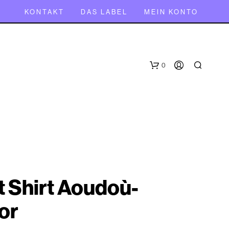
KONTAKT
DAS LABEL
MEIN KONTO
0
t Shirt Aoudoù-
E
S
or
B
E
F