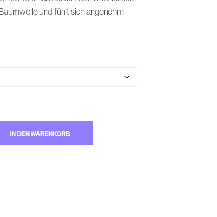
M
 Baumwolle und fühlt sich angenehm
W
A
R
E
N
K
O
R
B
.
IN DEN WARENKORB