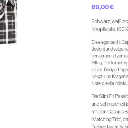
69,00
€
Schwarz, weiß Ao
Knopfleiste, 100
Die eleganten H. C
designt und setzen e
hervorragend zum s
Alltag. Der fein inte
stilvoll-lässige Tra
Knopf- und Kragenle
Note, die die Indivi
Die Slim Fit Passf
und schmeichelt j
mit den Cassius 
'Matching Trio', 
Farben her stilist