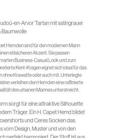
I
N
D
E
udoù-en-Arvor Tartan mit satingrauer
N
% Baumwolle
S
I
apet Hemden sind für den modernen Mann
C
H
inen stilsicheren Akzent. Sie passen
K
marten Business-Casual Look und zum
E
rpretierte Kent-Kragen eignet sich ideal für das
I
gen ohne Krawatte oder auch mit. Unterlegte
N
E
isten verleihen den Hemden eine raffinierte
P
dualität des urbanen Mannes unterstreicht.
R
O
orm sorgt für eine attraktive Silhouette
D
U
edem Träger. Ein H. Capet Hemd bildet
K
Boxershorts und Ceres Socken das
T
E
das vom Design, Muster und von den
I
isch perfekt harmoniert. Der Stoff ist aus