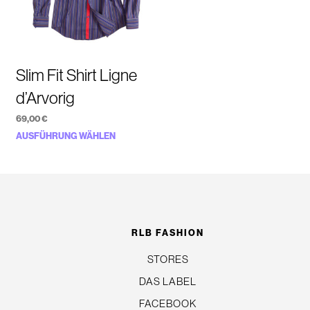
Slim Fit Shirt Ligne
d’Arvorig
69,00
€
Dieses
AUSFÜHRUNG WÄHLEN
Produkt
weist
n
mehrere
Varianten
auf.
RLB FASHION
Die
STORES
Optionen
DAS LABEL
können
auf
FACEBOOK