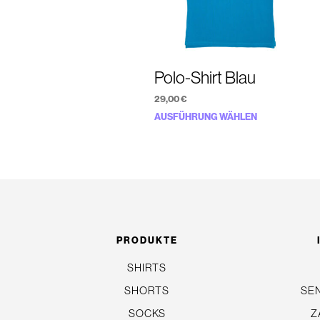
Polo-Shirt Blau
29,00
€
Dieses
AUSFÜHRUNG WÄHLEN
Produkt
weist
mehrere
Varianten
auf.
Die
PRODUKTE
Optionen
SHIRTS
können
auf
SHORTS
SE
der
SOCKS
Z