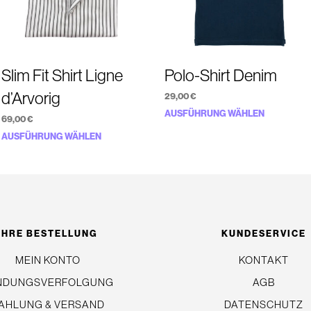
Slim Fit Shirt Ligne
Polo-Shirt Denim
d’Arvorig
29,00
€
Dieses
AUSFÜHRUNG WÄHLEN
69,00
€
Produkt
Dieses
AUSFÜHRUNG WÄHLEN
weist
Produkt
mehrere
weist
Variante
mehrere
auf.
Varianten
Die
auf.
IHRE BESTELLUNG
KUNDESERVICE
Optionen
Die
MEIN KONTO
KONTAKT
können
Optionen
auf
NDUNGSVERFOLGUNG
AGB
können
der
auf
AHLUNG & VERSAND
DATENSCHUTZ