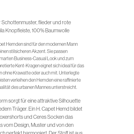
I
N
D
E
Schottenmuster, flieder und rote
N
 lila Knopfleiste, 100% Baumwolle
S
I
apet Hemden sind für den modernen Mann
C
H
inen stilsicheren Akzent. Sie passen
K
marten Business-Casual Look und zum
E
rpretierte Kent-Kragen eignet sich ideal für das
I
gen ohne Krawatte oder auch mit. Unterlegte
N
E
isten verleihen den Hemden eine raffinierte
P
dualität des urbanen Mannes unterstreicht.
R
O
orm sorgt für eine attraktive Silhouette
D
U
edem Träger. Ein H. Capet Hemd bildet
K
Boxershorts und Ceres Socken das
T
E
das vom Design, Muster und von den
I
isch perfekt harmoniert. Der Stoff ist aus