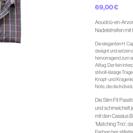
69,00
€
Aoudoù-en-Arvor 
Nadelstreifen mit
Die eleganten H. C
designt und setzen e
hervorragend zum s
Alltag. Der fein inte
stilvoll-lässige Tra
Knopf- und Kragenle
Note, die die Indivi
Die Slim Fit Passf
und schmeichelt j
mit den Cassius 
'Matching Trio', 
Farben her stilist