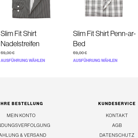
Slim Fit Shirt
Slim Fit Shirt Penn-ar-
Nadelstreifen
Bed
69,00
€
69,00
€
Dieses
Dieses
AUSFÜHRUNG WÄHLEN
AUSFÜHRUNG WÄHLEN
Produkt
Produkt
weist
weist
mehrere
mehrere
Varianten
Variante
auf.
auf.
IHRE BESTELLUNG
KUNDESERVICE
Die
Die
MEIN KONTO
KONTAKT
Optionen
Optionen
NDUNGSVERFOLGUNG
AGB
können
können
auf
auf
AHLUNG & VERSAND
DATENSCHUTZ