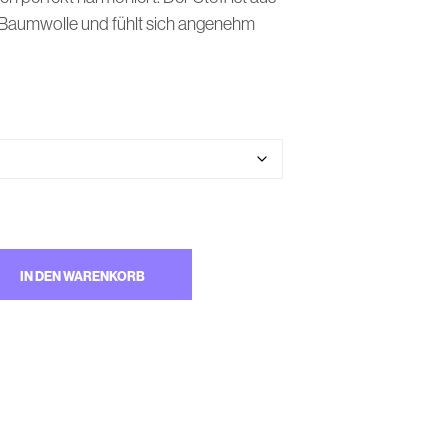
M
 Baumwolle und fühlt sich angenehm
W
A
R
E
N
K
O
R
B
.
IN DEN WARENKORB