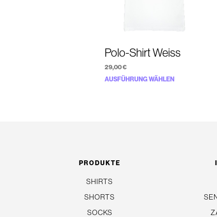
Polo-Shirt Weiss
29,00
€
Dieses
AUSFÜHRUNG WÄHLEN
Produkt
weist
mehrere
Varianten
auf.
Die
PRODUKTE
Optionen
SHIRTS
können
auf
SHORTS
SE
der
SOCKS
Z