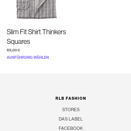
Slim Fit Shirt Thinkers
Squares
69,00
€
Dieses
AUSFÜHRUNG WÄHLEN
Produkt
weist
mehrere
n
Varianten
auf.
RLB FASHION
Die
STORES
Optionen
DAS LABEL
können
auf
FACEBOOK