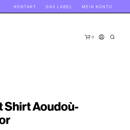
KONTAKT
DAS LABEL
MEIN KONTO
0
t Shirt Aoudoù-
E
S
or
B
E
F