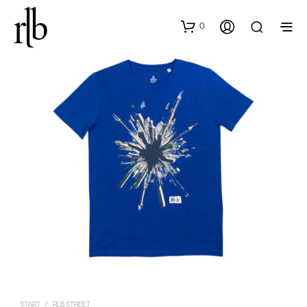
0
START
/
RLB STREET