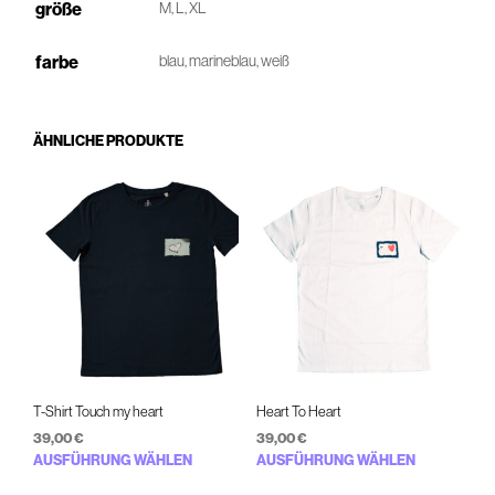
größe
M, L, XL
farbe
blau, marineblau, weiß
ÄHNLICHE PRODUKTE
T-Shirt Touch my heart
Heart To Heart
39,00
€
39,00
€
Dieses
Diese
AUSFÜHRUNG WÄHLEN
AUSFÜHRUNG WÄHLEN
Produkt
Prod