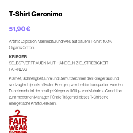
T-Shirt Geronimo
51,90
€
Artistic Explosion, Marineblau und Weiß auf blauem T-Shirt. 100%
Organic Cotton.
KRIEGER
SELBSTVERTRAUEN MUT HANDELN ZIELSTREBIGKEIT
FAIRNESS
Klarheit, Schnelligkeit, Ehre und Demut zeichnen den Krieger aus und
sind zugleich jene kraftvollen Energien, welche hier transportiert werden.
Dabei erscheint der heutige Krieger vielfältig – von Mahatma Gandhi bis
zum modernen Manager. Für alle Träger soll dieses T-Shirt eine
energetische Kraftquelle sein.